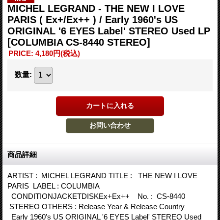
MICHEL LEGRAND - THE NEW I LOVE
PARIS ( Ex+/Ex++ ) / Early 1960's US
ORIGINAL '6 EYES Label' STEREO Used LP
[COLUMBIA CS-8440 STEREO]
PRICE
:
4,180円
(税込)
数量
:
商品詳細
ARTIST : MICHEL LEGRAND TITLE : THE NEW I LOVE
PARIS LABEL : COLUMBIA
CONDITIONJACKETDISKEx+Ex++ No. : CS-8440
STEREO OTHERS : Release Year & Release Country
Early 1960's US ORIGINAL '6 EYES Label' STEREO Used