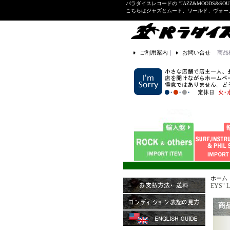
パラダイスレコードの "JAZZ&MOODS&SOU
こちらはジャズとムード、ワールド、ヴォ
ご利用案内
｜
お問い合せ
商品
ホーム
EYS" L
商