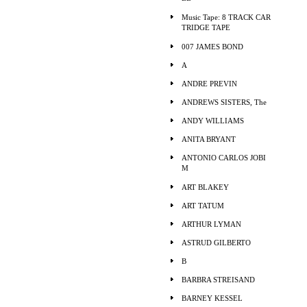
Music Tape: 8 TRACK CAR
TRIDGE TAPE
007 JAMES BOND
A
ANDRE PREVIN
ANDREWS SISTERS, The
ANDY WILLIAMS
ANITA BRYANT
ANTONIO CARLOS JOBI
M
ART BLAKEY
ART TATUM
ARTHUR LYMAN
ASTRUD GILBERTO
B
BARBRA STREISAND
BARNEY KESSEL