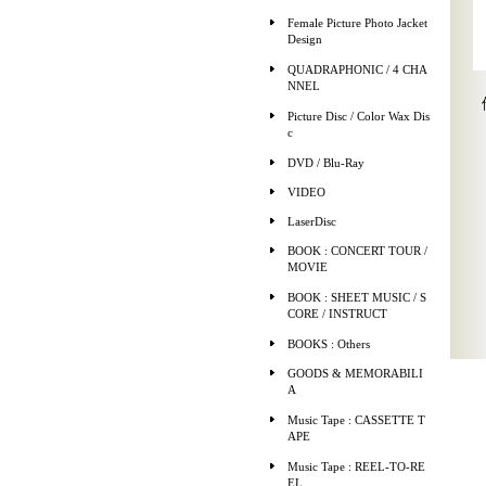
Female Picture Photo Jacket
Design
QUADRAPHONIC / 4 CHA
NNEL
Picture Disc / Color Wax Dis
c
DVD / Blu-Ray
VIDEO
LaserDisc
BOOK : CONCERT TOUR /
MOVIE
BOOK : SHEET MUSIC / S
CORE / INSTRUCT
BOOKS : Others
GOODS & MEMORABILI
A
Music Tape : CASSETTE T
APE
Music Tape : REEL-TO-RE
EL