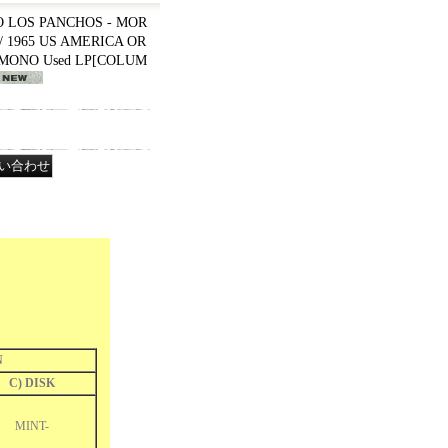
O LOS PANCHOS - MOR
 / 1965 US AMERICA OR
 MONO Used LP
[
COLUM
N
C) DISK
MINT-