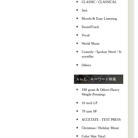
CLASSIC / CLASSICAL
Jazz
Moods & Easy Listening
SoundTrack
Vocal
World Music
Comedy / Spoken Word / St
oryteller
Others
A to Z, キーワード検索
180 gram & Others Heavy
Weight Pressings
10 inch LP
78 rpm SP
ACCETATE : TEST PRESS
Christmas / Holiday Music
Color Wax Vinyl