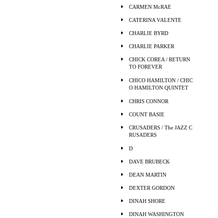
CARMEN McRAE
CATERINA VALENTE
CHARLIE BYRD
CHARLIE PARKER
CHICK COREA / RETURN
TO FOREVER
CHICO HAMILTON / CHIC
O HAMILTON QUINTET
CHRIS CONNOR
COUNT BASIE
CRUSADERS / The JAZZ C
RUSADERS
D
DAVE BRUBECK
DEAN MARTIN
DEXTER GORDON
DINAH SHORE
DINAH WASHINGTON