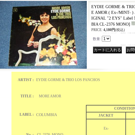
EYDIE GORME & TRI
E AMOR ( Ex-/MINT- )
IGINAL "2 EYS" Label
BIA CL-2376 MONO
]
PRICE
:
4,180円
(税込)
数量
:
｜
ARTIST :
EYDIE GORME & TRIO LOS PANCHOS
TITLE :
MORE AMOR
CONDITIO
LABEL :
COLUMBIA
JACKET
Ex-
No. :
CL-2376 MONO