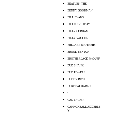
BEATLES, THE
BENNY GOODMAN
BILL EVANS
BILLIE HOLIDAY
BILLY COBHAM
BILLY VAUGHN
BRECKER BROTHERS
BROOK BENTON
BROTHER JACK McDUFF
BUD SHANK
BUD POWELL
BUDDY RICH
BURT BACHARACH
C
CAL TJADER
CANNONBALL ADDERLE
Y