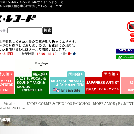
NDTRACK&VOCAL MUSICサイト" へようこそ。
ーカルの輸入盤を中心に販売しているサイトです。
検索
:
｜ Vocal >
｜
EYDIE GORME & TRIO LOS PANCHOS - MORE AMOR ( Ex-/MINT- )
: LP
abel MONO Used LP
品詳細