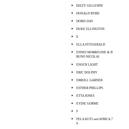
DIZZY GILLESPIE
DONALD BYRD
DORIS DAY
DUKE ELLINGTON
E
ELLA FITZGERALD
ENNIO MORRICONE & B
RUNO NICOLAI
ENOCH LIGHT
ERIC DOLPHY
ERROLL GARNER
ESTHER PHILLIPS
ETTA JONES
EYDIE GORME
F
FELA KUTI and AFRICA 7
0