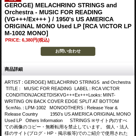
GEROGE) MELACHRINO STRINGS and
Orchestra - MUSIC FOR READING
(VG+++/Ex+++ ) / 1950's US AMERICA
ORIGINAL MONO Used LP
[RCA VICTOR LP
M-1002 MONO]
PRICE
:
6,380円
(税込)
商品詳細
ARTIST : GEROGE) MELACHRINO STRINGS and Orchestra
TITLE : MUSIC FOR READING LABEL : RCA VICTOR
CONDITIONJACKETDISKVG+++Ex+++Looks: MINT-
WRITING ON BACK COVER EDGE SPLIT AT BOTTOM
5cmNo. : LPM-1002 MONOOTHERS : Release Year &
Release Country 1950's US AMERICA ORIGINAL MONO
Used LP Others Information STRINGS ※サイト内のすべ
ての画像のコピー・無断転用を禁止しています。 個人・法人
様のサイト(ブログ・HP・掲示板等)でのご紹介で使用された