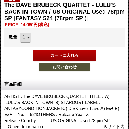
The DAVE BRUBECK QUARTET - LULU'S
BACK IN TOWN / US ORIGINAL Used 78rpm
SP
[FANTASY 524 (78rpm SP )]
PRICE
:
14,080円
(税込)
数量
:
商品詳細
ARTIST : The DAVE BRUBECK QUARTET TITLE : A)
LULU'S BACK IN TOWN B) STARDUST LABEL :
ANTASYCONDITIONJACKETC) DISKnever have A) Ex+ B)
Ex+ No. : 524OTHERS : Release Year &
Release Country US ORIGINAL Used 78rpm SP
Others Information ※サイト内