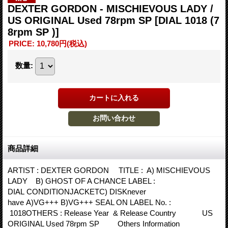
DEXTER GORDON - MISCHIEVOUS LADY /
US ORIGINAL Used 78rpm SP
[DIAL 1018 (7
8rpm SP )]
PRICE
:
10,780円
(税込)
数量
:
商品詳細
ARTIST : DEXTER GORDON TITLE : A) MISCHIEVOUS
LADY B) GHOST OF A CHANCE LABEL :
DIAL CONDITIONJACKETC) DISKnever
have A)VG+++ B)VG+++ SEAL ON LABEL No. :
1018OTHERS : Release Year & Release Country US
ORIGINAL Used 78rpm SP Others Information