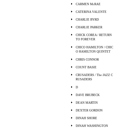
CARMEN McRAE
CATERINA VALENTE
CHARLIE BYRD
CHARLIE PARKER
CHICK COREA / RETURN
TO FOREVER
CHICO HAMILTON / CHIC
O HAMILTON QUINTET
CHRIS CONNOR
COUNT BASIE
CRUSADERS / The JAZZ C
RUSADERS
D
DAVE BRUBECK
DEAN MARTIN
DEXTER GORDON
DINAH SHORE
DINAH WASHINGTON