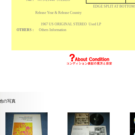
EDGE SPLIT AT BOTTOM
Release Year & Release Country
1967 US ORIGINAL STEREO Used LP
OTHERS :
Others Information
他の写真