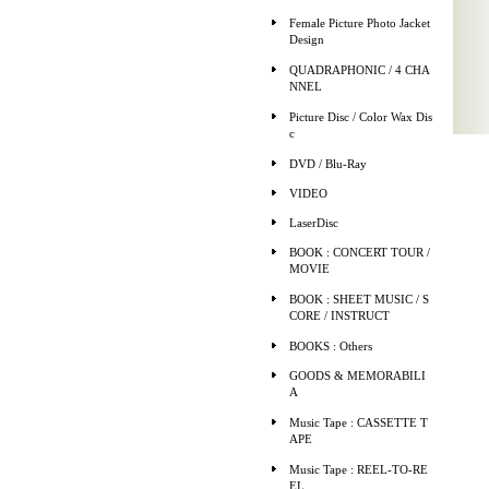
Female Picture Photo Jacket
Design
QUADRAPHONIC / 4 CHA
NNEL
Picture Disc / Color Wax Dis
c
DVD / Blu-Ray
VIDEO
LaserDisc
BOOK : CONCERT TOUR /
MOVIE
BOOK : SHEET MUSIC / S
CORE / INSTRUCT
BOOKS : Others
GOODS & MEMORABILI
A
Music Tape : CASSETTE T
APE
Music Tape : REEL-TO-RE
EL