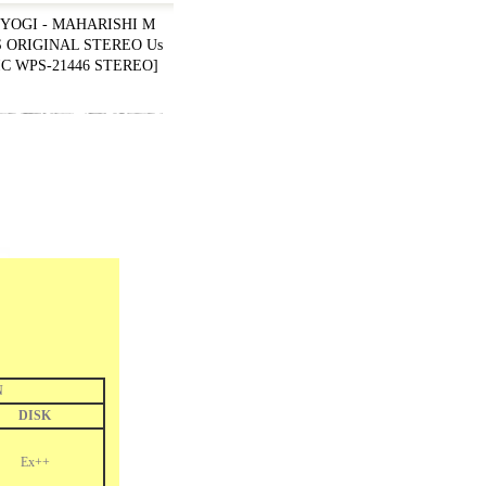
YOGI - MAHARISHI M
S ORIGINAL STEREO Us
C WPS-21446 STEREO
]
N
DISK
Ex++