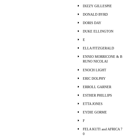
DIZZY GILLESPIE
DONALD BYRD
DORIS DAY
DUKE ELLINGTON
E
ELLA FITZGERALD
ENNIO MORRICONE & B
RUNO NICOLAI
ENOCH LIGHT
ERIC DOLPHY
ERROLL GARNER
ESTHER PHILLIPS
ETTA JONES
EYDIE GORME
F
FELA KUTI and AFRICA 7
0