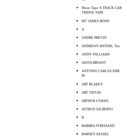
Music Tape: 8 TRACK CAR
TRIDGE TAPE
007 JAMES BOND
A
ANDRE PREVIN
ANDREWS SISTERS, The
ANDY WILLIAMS
ANITA BRYANT
ANTONIO CARLOS JOBI
M
ART BLAKEY
ART TATUM
ARTHUR LYMAN
ASTRUD GILBERTO
B
BARBRA STREISAND
BARNEY KESSEL