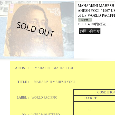
MAHARISHI MAHESH 
AHESH YOGI / 1967 U
ed LP
[
WORLD PACIFFI
PRICE
:
4,180円
(税込)
ARTIST :
MAHARISHI MAHESH YOGI
TITLE :
MAHARISHI MAHESH YOGI
CONDITIO
LABEL :
WORLD PACIFFIC
JACKET
Ex+
No. :
WPS-21446 STEREO