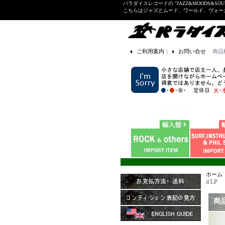
パラダイスレコードの "JAZZ&MOODS&SOU
こちらはジャズとムード、ワールド、ヴォ
ご利用案内
｜
お問い合せ
商品
ホーム
d LP
商