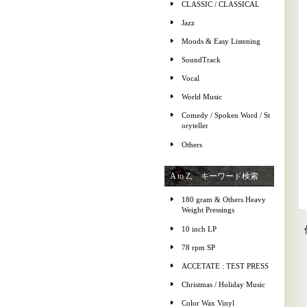
CLASSIC / CLASSICAL
Jazz
Moods & Easy Listening
SoundTrack
Vocal
World Music
Comedy / Spoken Word / St
oryteller
Others
A to Z, キーワード検索
180 gram & Others Heavy
Weight Pressings
10 inch LP
78 rpm SP
ACCETATE : TEST PRESS
Christmas / Holiday Music
Color Wax Vinyl