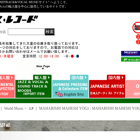
NDTRACK&VOCAL MUSICサイト" へようこそ。
ーカルの輸入盤を中心に販売しているサイトです。
検索
:
｜ World Music >
｜
MAHARISHI MAHESH YOGI - MAHARISHI MAHESH YOGI /
: LP
品詳細