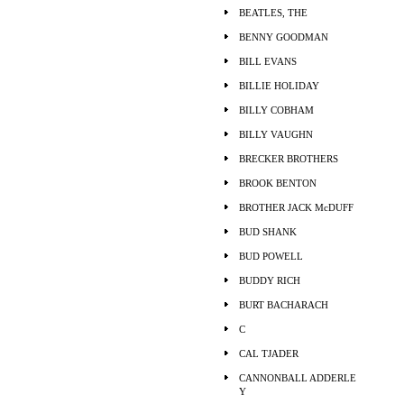
BEATLES, THE
BENNY GOODMAN
BILL EVANS
BILLIE HOLIDAY
BILLY COBHAM
BILLY VAUGHN
BRECKER BROTHERS
BROOK BENTON
BROTHER JACK McDUFF
BUD SHANK
BUD POWELL
BUDDY RICH
BURT BACHARACH
C
CAL TJADER
CANNONBALL ADDERLE
Y