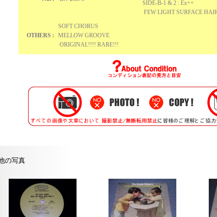
SIDE-B-1 & 2 : Ex++
FEW LIGHT SURFACE HAIR
SOFT CHORUS
OTHERS :
MELLOW GROOVE
ORIGINAL!!!! RARE!!!
他の写真