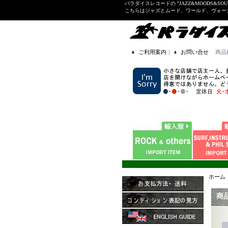
パラダイスレコードの "JAZZ&MOODS&SOU
こちらはジャズとムード、ワールド、ヴォ
ご利用案内
｜
お問い合せ
商品
ホーム
商