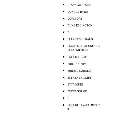
DIZZY GILLESPIE
DONALD BYRD
DORIS DAY
DUKE ELLINGTON
E
ELLA FITZGERALD
ENNIO MORRICONE & B
RUNO NICOLAI
ENOCH LIGHT
ERIC DOLPHY
ERROLL GARNER
ESTHER PHILLIPS
ETTA JONES
EYDIE GORME
F
FELA KUTI and AFRICA 7
0