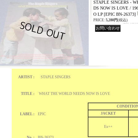
STAPLE SINGERS - 
DS NOW IS LOVE / 19
O LP
[
EPIC BN-26373
]
PRICE
:
5,280円
(税込)
ARTIST :
STAPLE SINGERS
TITLE :
WHAT THE WORLD NEEDS NOW IS LOVE
CONDITIO
JACKET
LABEL :
EPIC
Ex++
No. :
BN-26373