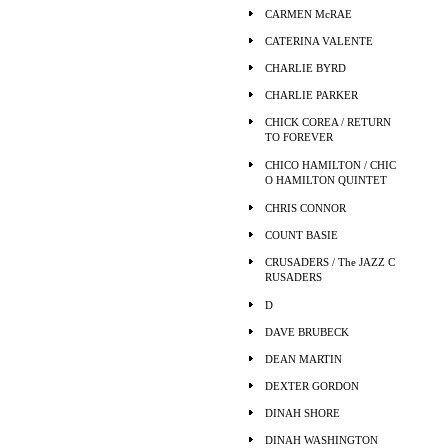
CARMEN McRAE
CATERINA VALENTE
CHARLIE BYRD
CHARLIE PARKER
CHICK COREA / RETURN
TO FOREVER
CHICO HAMILTON / CHIC
O HAMILTON QUINTET
CHRIS CONNOR
COUNT BASIE
CRUSADERS / The JAZZ C
RUSADERS
D
DAVE BRUBECK
DEAN MARTIN
DEXTER GORDON
DINAH SHORE
DINAH WASHINGTON