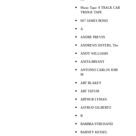
Music Tape: 8 TRACK CAR
TRIDGE TAPE
007 JAMES BOND
A
ANDRE PREVIN
ANDREWS SISTERS, The
ANDY WILLIAMS
ANITA BRYANT
ANTONIO CARLOS JOBI
M
ART BLAKEY
ART TATUM
ARTHUR LYMAN
ASTRUD GILBERTO
B
BARBRA STREISAND
BARNEY KESSEL