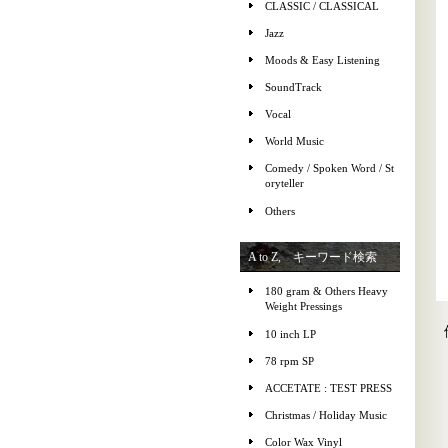
CLASSIC / CLASSICAL
Jazz
Moods & Easy Listening
SoundTrack
Vocal
World Music
Comedy / Spoken Word / St
oryteller
Others
A to Z, キーワード検索
180 gram & Others Heavy
Weight Pressings
10 inch LP
78 rpm SP
ACCETATE : TEST PRESS
Christmas / Holiday Music
Color Wax Vinyl