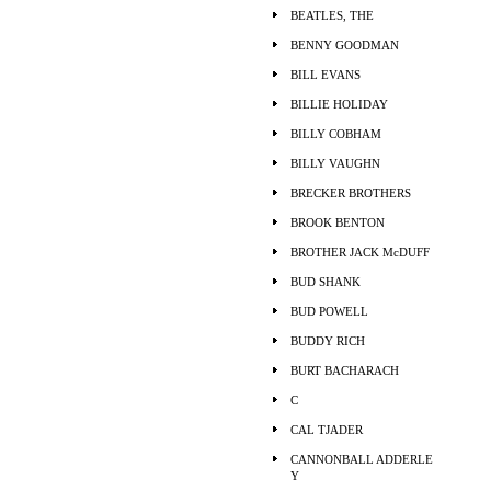
BEATLES, THE
BENNY GOODMAN
BILL EVANS
BILLIE HOLIDAY
BILLY COBHAM
BILLY VAUGHN
BRECKER BROTHERS
BROOK BENTON
BROTHER JACK McDUFF
BUD SHANK
BUD POWELL
BUDDY RICH
BURT BACHARACH
C
CAL TJADER
CANNONBALL ADDERLE
Y