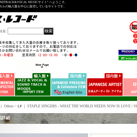
NDTRACK&VOCAL MUSICサイト" へようこそ。
ーカルの輸入盤を中心に販売しているサイトです。
検索
:
｜ Others >
｜
STAPLE SINGERS - WHAT THE WORLD NEEDS NOW IS LOVE / 1
LP
品詳細