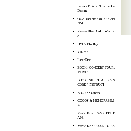
Female Picture Photo Jacket
Design
QUADRAPHONIC / 4 CHA
NNEL
Picture Disc / Color Wax Dis
c
DVD / Blu-Ray
VIDEO
LaserDisc
BOOK : CONCERT TOUR /
MOVIE
BOOK : SHEET MUSIC / S
CORE / INSTRUCT
BOOKS : Others
GOODS & MEMORABILI
A
Music Tape : CASSETTE T
APE
Music Tape : REEL-TO-RE
EL