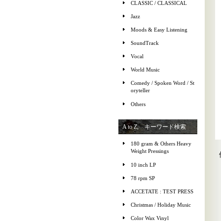
CLASSIC / CLASSICAL
Jazz
Moods & Easy Listening
SoundTrack
Vocal
World Music
Comedy / Spoken Word / St
oryteller
Others
A to Z, キーワード検索
180 gram & Others Heavy
Weight Pressings
10 inch LP
78 rpm SP
ACCETATE : TEST PRESS
Christmas / Holiday Music
Color Wax Vinyl