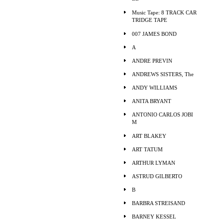
Music Tape: 8 TRACK CAR
TRIDGE TAPE
007 JAMES BOND
A
ANDRE PREVIN
ANDREWS SISTERS, The
ANDY WILLIAMS
ANITA BRYANT
ANTONIO CARLOS JOBI
M
ART BLAKEY
ART TATUM
ARTHUR LYMAN
ASTRUD GILBERTO
B
BARBRA STREISAND
BARNEY KESSEL