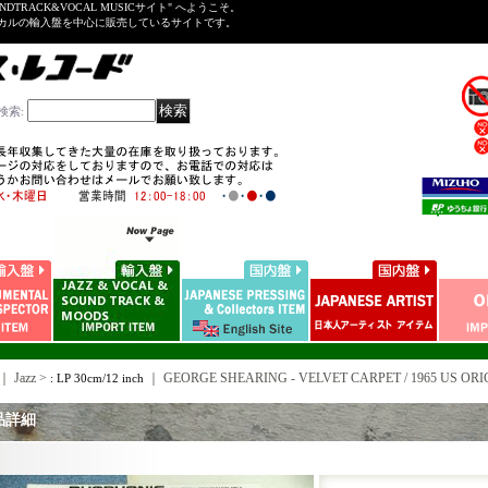
NDTRACK&VOCAL MUSICサイト" へようこそ。
ーカルの輸入盤を中心に販売しているサイトです。
検索
:
｜ Jazz >
｜
GEORGE SHEARING - VELVET CARPET / 1965 US ORI
: LP 30cm/12 inch
品詳細