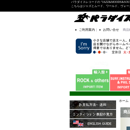
パラダイスレコードの "JAZZ&MOODS&SOU
こちらはジャズとムード、ワールド、ヴォ
ご利用案内
｜
お問い合せ
商品
ホーム
商