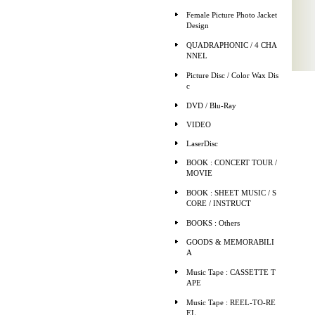
Female Picture Photo Jacket
Design
QUADRAPHONIC / 4 CHA
NNEL
Picture Disc / Color Wax Dis
c
DVD / Blu-Ray
VIDEO
LaserDisc
BOOK : CONCERT TOUR /
MOVIE
BOOK : SHEET MUSIC / S
CORE / INSTRUCT
BOOKS : Others
GOODS & MEMORABILI
A
Music Tape : CASSETTE T
APE
Music Tape : REEL-TO-RE
EL