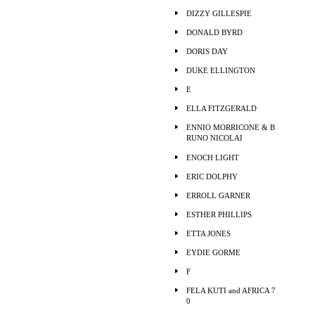
DIZZY GILLESPIE
DONALD BYRD
DORIS DAY
DUKE ELLINGTON
E
ELLA FITZGERALD
ENNIO MORRICONE & B
RUNO NICOLAI
ENOCH LIGHT
ERIC DOLPHY
ERROLL GARNER
ESTHER PHILLIPS
ETTA JONES
EYDIE GORME
F
FELA KUTI and AFRICA 7
0