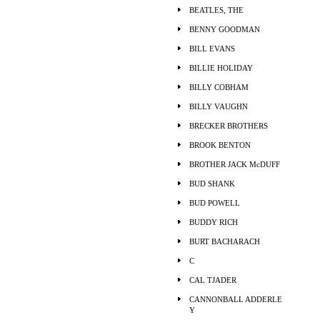
BEATLES, THE
BENNY GOODMAN
BILL EVANS
BILLIE HOLIDAY
BILLY COBHAM
BILLY VAUGHN
BRECKER BROTHERS
BROOK BENTON
BROTHER JACK McDUFF
BUD SHANK
BUD POWELL
BUDDY RICH
BURT BACHARACH
C
CAL TJADER
CANNONBALL ADDERLE
Y