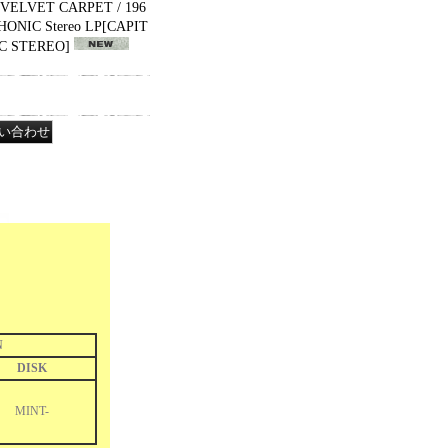
VELVET CARPET / 196
ONIC Stereo LP
[
CAPIT
C STEREO
]
N
DISK
MINT-