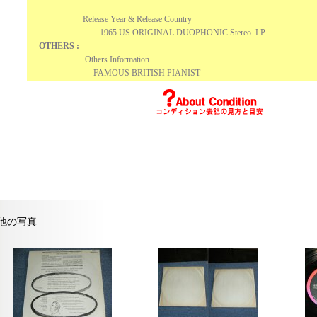
Release Year & Release Country
1965 US ORIGINAL DUOPHONIC Stereo LP
OTHERS :
Others Information
FAMOUS BRITISH PIANIST
他の写真