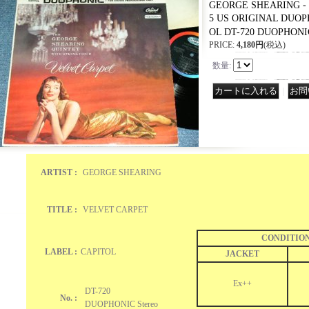
GEORGE SHEARING - 
5 US ORIGINAL DUOPH
OL DT-720 DUOPHONI
PRICE
:
4,180円
(税込)
数量
:
｜
ARTIST :
GEORGE SHEARING
TITLE :
VELVET CARPET
CONDITIO
LABEL :
CAPITOL
JACKET
Ex++
DT-720
No. :
DUOPHONIC Stereo