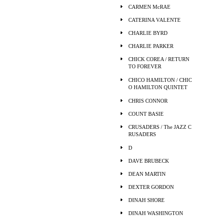
CARMEN McRAE
CATERINA VALENTE
CHARLIE BYRD
CHARLIE PARKER
CHICK COREA / RETURN
TO FOREVER
CHICO HAMILTON / CHIC
O HAMILTON QUINTET
CHRIS CONNOR
COUNT BASIE
CRUSADERS / The JAZZ C
RUSADERS
D
DAVE BRUBECK
DEAN MARTIN
DEXTER GORDON
DINAH SHORE
DINAH WASHINGTON