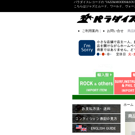
パラダイスレコードの "JAZZ&MOODS&SOU
こちらはジャズとムード、ワールド、ヴォ
ご利用案内
｜
お問い合せ
商品
ホーム
商