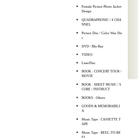
Female Picture Photo Jacket
Design
QUADRAPHONIC / 4 CHA
NNEL
Picture Disc / Color Wax Dis
c
DVD / Blu-Ray
VIDEO
LaserDisc
BOOK : CONCERT TOUR /
MOVIE
BOOK : SHEET MUSIC / S
CORE / INSTRUCT
BOOKS : Others
GOODS & MEMORABILI
A
Music Tape : CASSETTE T
APE
Music Tape : REEL-TO-RE
EL