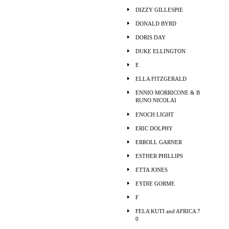
DIZZY GILLESPIE
DONALD BYRD
DORIS DAY
DUKE ELLINGTON
E
ELLA FITZGERALD
ENNIO MORRICONE & B
RUNO NICOLAI
ENOCH LIGHT
ERIC DOLPHY
ERROLL GARNER
ESTHER PHILLIPS
ETTA JONES
EYDIE GORME
F
FELA KUTI and AFRICA 7
0