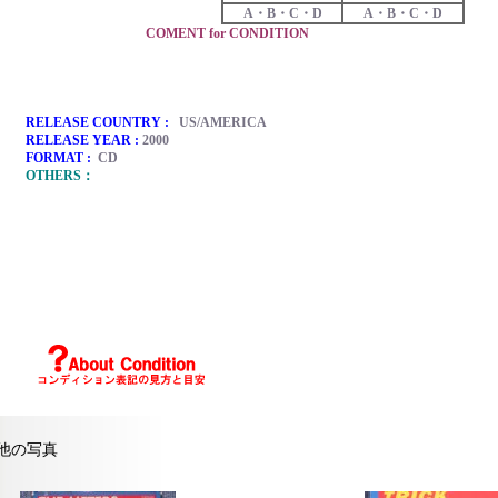
A・B・C・D
A・B・C・D
COMENT for CONDITION
RELEASE COUNTRY :
US/AMERICA
RELEASE YEAR :
2000
FORMAT :
CD
OTHERS：
他の写真