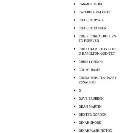
CARMEN McRAE
CATERINA VALENTE
CHARLIE BYRD
CHARLIE PARKER
CHICK COREA / RETURN
TO FOREVER
CHICO HAMILTON / CHIC
O HAMILTON QUINTET
CHRIS CONNOR
COUNT BASIE
CRUSADERS / The JAZZ C
RUSADERS
D
DAVE BRUBECK
DEAN MARTIN
DEXTER GORDON
DINAH SHORE
DINAH WASHINGTON