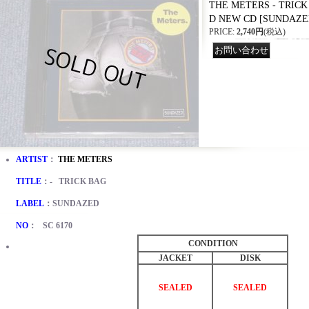
THE METERS - TRICK 
D NEW CD
[
SUNDAZED
PRICE
:
2,740円
(税込)
ARTIST
：
THE METERS
TITLE
：- TRICK BAG
LABEL
：SUNDAZED
NO
： SC 6170
CONDITION
JACKET
DISK
SEALED
SEALED