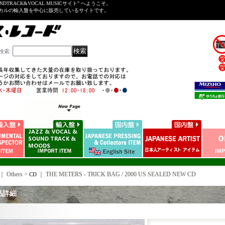
NDTRACK&VOCAL MUSICサイト" へようこそ。
ーカルの輸入盤を中心に販売しているサイトです。
検索
:
｜ Others >
｜
THE METERS - TRICK BAG / 2000 US SEALED NEW CD
CD
品詳細