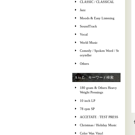
CLASSIC / CLASSICAL
Jazz
Moods & Easy Listening
SoundTrack
Vocal
World Music
Comedy / Spoken Word / St
oryteller
Others
A to Z, キーワード検索
180 gram & Others Heavy
Weight Pressings
10 inch LP
78 rpm SP
ACCETATE : TEST PRESS
Christmas / Holiday Music
Color Wax Vinyl