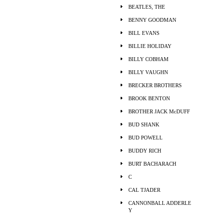
BEATLES, THE
BENNY GOODMAN
BILL EVANS
BILLIE HOLIDAY
BILLY COBHAM
BILLY VAUGHN
BRECKER BROTHERS
BROOK BENTON
BROTHER JACK McDUFF
BUD SHANK
BUD POWELL
BUDDY RICH
BURT BACHARACH
C
CAL TJADER
CANNONBALL ADDERLE
Y