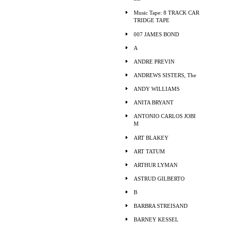
Music Tape: 8 TRACK CAR
TRIDGE TAPE
007 JAMES BOND
A
ANDRE PREVIN
ANDREWS SISTERS, The
ANDY WILLIAMS
ANITA BRYANT
ANTONIO CARLOS JOBI
M
ART BLAKEY
ART TATUM
ARTHUR LYMAN
ASTRUD GILBERTO
B
BARBRA STREISAND
BARNEY KESSEL