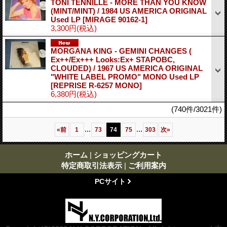
TONI TENNILLE - MORE THAN YOU KNOW
(MINT/MINT) / 1984 US AMERICA ORIGINAL
Used LP
[MIRAGE 90162-1]
3,300円
(税込)
MORGANA KING - GEMINI CHANGES (
Ex++/Ex+++ Looks:Ex+ STAPOBC,
CLOUDED) / 1967 US AMERICA ORIGINAL
"WHITE LABEL PROMO" MONO Used LP
[REPRISE R-6257 MONO]
6,380円
(税込)
(740件/3021件)
...
...
«
前
1
73
74
75
303
次
»
ホーム
|
ショッピングカート
特定商取引法表示
|
ご利用案内
PCサイト