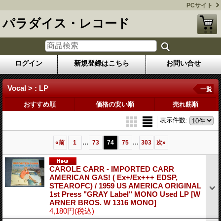
PCサイト
パラダイス・レコード
ログイン
新規登録はこちら
お問い合せ
Vocal > : LP
一覧
おすすめ順
価格の安い順
売れ筋順
表示件数
:
...
...
«
前
1
73
74
75
303
次
»
CAROLE CARR - IMPORTED CARR
AMERICAN GAS! ( Ex+/Ex+++ EDSP,
STEAROFC) / 1959 US AMERICA ORIGINAL
1st Press "GRAY Label" MONO Used LP
[W
ARNER BROS. W 1316 MONO]
4,180円
(税込)