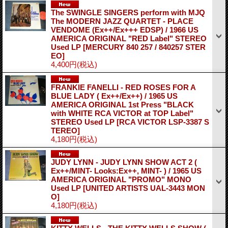
The SWINGLE SINGERS perform with MJQ
The MODERN JAZZ QUARTET - PLACE
VENDOME (Ex++/Ex+++ EDSP) / 1966 US
AMERICA ORIGINAL "RED Label" STEREO
Used LP
[MERCURY 840 257 / 840257 STER
EO]
4,400円
(税込)
FRANKIE FANELLI - RED ROSES FOR A
BLUE LADY ( Ex++/Ex++) / 1965 US
AMERICA ORIGINAL 1st Press "BLACK
with WHITE RCA VICTOR at TOP Label"
STEREO Used LP
[RCA VICTOR LSP-3387 S
TEREO]
4,180円
(税込)
JUDY LYNN - JUDY LYNN SHOW ACT 2 (
Ex++/MINT- Looks:Ex++, MINT- ) / 1965 US
AMERICA ORIGINAL "PROMO" MONO
Used LP
[UNITED ARTISTS UAL-3443 MON
O]
4,180円
(税込)