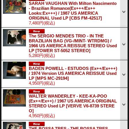
SARAH VAUGHAN With Milton Nascimento
- Brazilian Romance(Ex+++/Ex++
Looks:Ex+++) / 1987 US AMERICA
ORIGINAL Used LP
[CBS FM-42517]
7,480円
(税込)
The SERGIO MENDES TRIO - IN THE
BRAZILIAN BAG (VG-/MINT- WTRDMG) /
1966 US AMERICA REISSUE STEREO Used
LP
[TOWER ST-5052 STEREO]
5,280円
(税込)
BADEN POWELL - ESTUDOS (Ex++/Ex+++)
/ 1974 Version US AMERICA REISSUE Used
LP
[MPS MC-29194]
4,950円
(税込)
WALTER WANDERLEY - KEE-KA-POO
(Ex++/Ex++) / 1967 US AMERICA ORIGINAL
STEREO Used LP
[VERVE V6-8739 STERE
O]
4,950円
(税込)
THE BOSSA TRES - THE BOSSA TRES