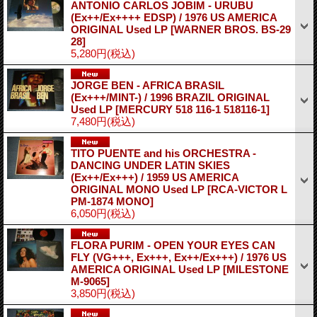
ANTONIO CARLOS JOBIM - URUBU
(Ex++/Ex++++ EDSP) / 1976 US AMERICA
ORIGINAL Used LP
[WARNER BROS. BS-29
28]
5,280円
(税込)
JORGE BEN - AFRICA BRASIL
(Ex+++/MINT-) / 1996 BRAZIL ORIGINAL
Used LP
[MERCURY 518 116-1 518116-1]
7,480円
(税込)
TITO PUENTE and his ORCHESTRA -
DANCING UNDER LATIN SKIES
(Ex++/Ex+++) / 1959 US AMERICA
ORIGINAL MONO Used LP
[RCA-VICTOR L
PM-1874 MONO]
6,050円
(税込)
FLORA PURIM - OPEN YOUR EYES CAN
FLY (VG+++, Ex+++, Ex++/Ex+++) / 1976 US
AMERICA ORIGINAL Used LP
[MILESTONE
M-9065]
3,850円
(税込)