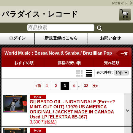
PCサイト
パラダイス・レコード
ログイン
新規登録はこちら
お問い合せ
World Music : Bossa Nova & Samba / Brazillian Pop
一覧
おすすめ順
価格の安い順
売れ筋順
表示件数
:
...
«
前
1
2
3
4
32
次
»
GILBERTO GIL - NIGHTINGALE (Ex+++?
MINT- CUT OUT) / 1979 US AMERICA
ORIGINAL / JACKET MADE IN CANADA
Used LP
[ELEKTRA 8E-167]
3,300円
(税込)