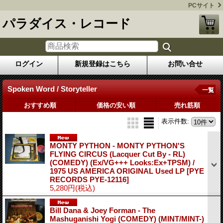
PCサイト
パラダイス・レコード
ログイン
新規登録はこちら
お問い合せ
Spoken Word / Storyteller
一覧
おすすめ順
価格の安い順
売れ筋順
表示件数
:
MONTY PYTHON - MONTY PYTHON'S
FLYING CIRCUS (Lacquer Cut By - RL)
(COMEDY) (Ex/VG+++ Looks:Ex+TPSM) /
1975 US AMERICA ORIGINAL Used LP
[PYE
RECORDS PYE-12116]
5,280円
(税込)
Bill Dana & Joey Forman - The
Mashuganishi Yogi (COMEDY) (MINT/MINT-)