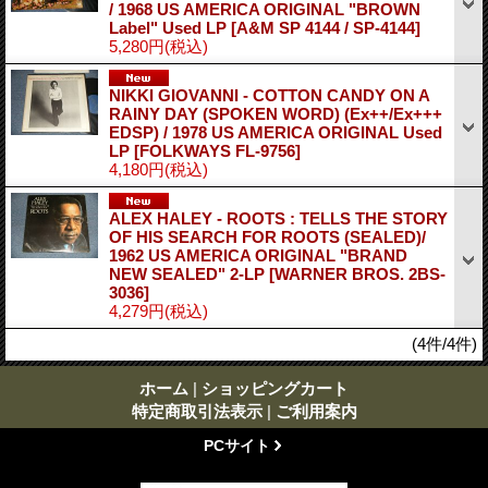
/ 1968 US AMERICA ORIGINAL "BROWN
Label" Used LP
[A&M SP 4144 / SP-4144]
5,280円
(税込)
NIKKI GIOVANNI - COTTON CANDY ON A
RAINY DAY (SPOKEN WORD) (Ex++/Ex+++
EDSP) / 1978 US AMERICA ORIGINAL Used
LP
[FOLKWAYS FL-9756]
4,180円
(税込)
ALEX HALEY - ROOTS : TELLS THE STORY
OF HIS SEARCH FOR ROOTS (SEALED)/
1962 US AMERICA ORIGINAL "BRAND
NEW SEALED" 2-LP
[WARNER BROS. 2BS-
3036]
4,279円
(税込)
(4件/4件)
ホーム
|
ショッピングカート
特定商取引法表示
|
ご利用案内
PCサイト