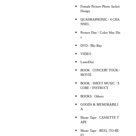
Female Picture Photo Jacket
Design
QUADRAPHONIC / 4 CHA
NNEL
Picture Disc / Color Wax Dis
c
DVD / Blu-Ray
VIDEO
LaserDisc
BOOK : CONCERT TOUR /
MOVIE
BOOK : SHEET MUSIC / S
CORE / INSTRUCT
BOOKS : Others
GOODS & MEMORABILI
A
Music Tape : CASSETTE T
APE
Music Tape : REEL-TO-RE
EL