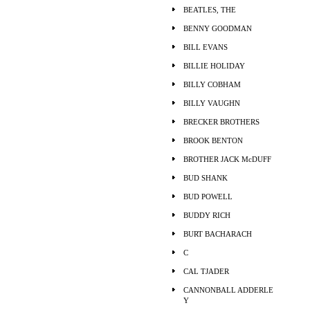
BEATLES, THE
BENNY GOODMAN
BILL EVANS
BILLIE HOLIDAY
BILLY COBHAM
BILLY VAUGHN
BRECKER BROTHERS
BROOK BENTON
BROTHER JACK McDUFF
BUD SHANK
BUD POWELL
BUDDY RICH
BURT BACHARACH
C
CAL TJADER
CANNONBALL ADDERLE
Y