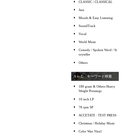
CLASSIC / CLASSICAL
Jazz
Moods & Easy Listening
SoundTrack
Vocal
World Music
Comedy / Spoken Word / St
oryteller
Others
A to Z, キーワード検索
180 gram & Others Heavy
Weight Pressings
10 inch LP
78 rpm SP
ACCETATE : TEST PRESS
Christmas / Holiday Music
Color Wax Vinyl