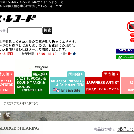
NDTRACK&VOCAL MUSICサイト" へようこそ。
ーカルの輸入盤を中心に販売しているサイトです。
検索
:
｜
GEORGE SHEARING
品一覧
GEORGE SHEARING
商品並び替え
: