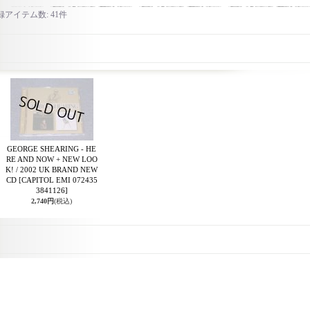
録アイテム数
:
41件
GEORGE SHEARING - HE
RE AND NOW + NEW LOO
K! / 2002 UK BRAND NEW
CD
[CAPITOL EMI 072435
3841126]
2,740円
(税込)