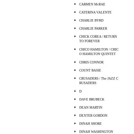
CARMEN McRAE
CATERINA VALENTE
CHARLIE BYRD
CHARLIE PARKER
CHICK COREA / RETURN
TO FOREVER
CHICO HAMILTON / CHIC
O HAMILTON QUINTET
CHRIS CONNOR
COUNT BASIE
CRUSADERS / The JAZZ C
RUSADERS
D
DAVE BRUBECK
DEAN MARTIN
DEXTER GORDON
DINAH SHORE
DINAH WASHINGTON