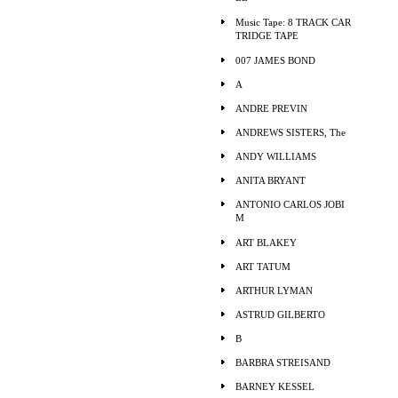
Music Tape: 8 TRACK CAR
TRIDGE TAPE
007 JAMES BOND
A
ANDRE PREVIN
ANDREWS SISTERS, The
ANDY WILLIAMS
ANITA BRYANT
ANTONIO CARLOS JOBI
M
ART BLAKEY
ART TATUM
ARTHUR LYMAN
ASTRUD GILBERTO
B
BARBRA STREISAND
BARNEY KESSEL