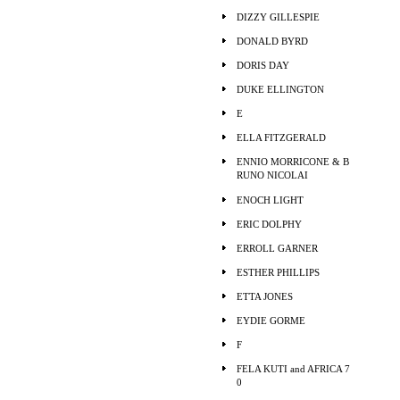
DIZZY GILLESPIE
DONALD BYRD
DORIS DAY
DUKE ELLINGTON
E
ELLA FITZGERALD
ENNIO MORRICONE & B
RUNO NICOLAI
ENOCH LIGHT
ERIC DOLPHY
ERROLL GARNER
ESTHER PHILLIPS
ETTA JONES
EYDIE GORME
F
FELA KUTI and AFRICA 7
0