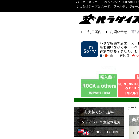
パラダイスレコードの "JAZZ&MOODS&SOU
こちらはジャズとムード、ワールド、ヴォ
ご利用案内
｜
お問い合せ
商品
ホーム
商